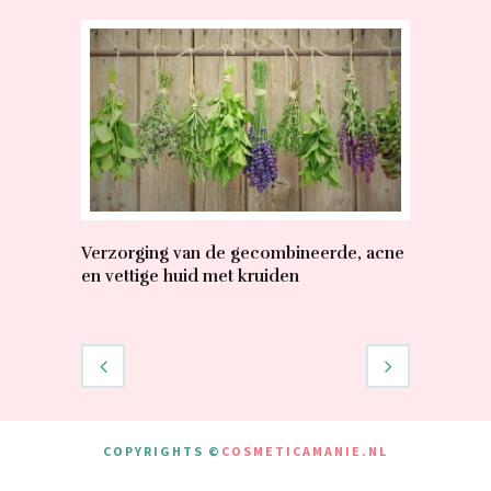
Verzorging van de gecombineerde, acne
Shower O
en vettige huid met kruiden
Rocher – 
COPYRIGHTS ©
COSMETICAMANIE.NL