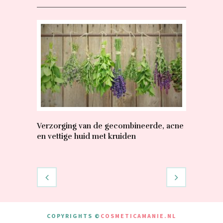
Verzorging van de gecombineerde, acne
Shower O
en vettige huid met kruiden
Rocher – 
COPYRIGHTS ©
COSMETICAMANIE.NL