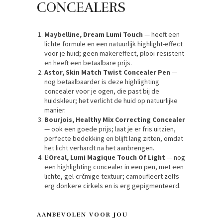
CONCEALERS
Maybelline, Dream Lumi Touch
— heeft een
lichte formule en een natuurlijk highlight-effect
voor je huid; geen makereffect, plooi-resistent
en heeft een betaalbare prijs.
Astor, Skin Match Twist Concealer Pen
—
nog betaalbaarder is deze highlighting
concealer voor je ogen, die past bij de
huidskleur; het verlicht de huid op natuurlijke
manier.
Bourjois, Healthy Mix Correcting Concealer
— ook een goede prijs; laat je er fris uitzien,
perfecte bedekking en blijft lang zitten, omdat
het licht verhardt na het aanbrengen.
L’Oreal, Lumi Magique Touch Of Light
— nog
een highlighting concealer in een pen, met een
lichte, gel-crčmige textuur; camoufleert zelfs
erg donkere cirkels en is erg gepigmenteerd.
AANBEVOLEN VOOR JOU