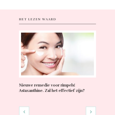
HET LEZEN WAARD
Nieuwe remedie voor rimpels!
Stijlfavo
Astaxanthine. Zal het effectief zijn?
lage poro